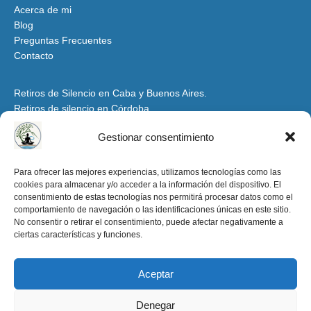
Acerca de mi
Blog
Preguntas Frecuentes
Contacto
Retiros de Silencio en Caba y Buenos Aires.
Retiros de silencio en Córdoba
Retiros de Silencio y Espiritualidad en Mendoza
Gestionar consentimiento
Retiros de Silencio en Santiago del Estero y Tucumán
Espacio para Grupos y Organizaciones
Para ofrecer las mejores experiencias, utilizamos tecnologías como las
cookies para almacenar y/o acceder a la información del dispositivo. El
Retiros de Silencio y Espiritualidad en la Patagonia
consentimiento de estas tecnologías nos permitirá procesar datos como el
Retiros de Silencio en Salta y Jujuy
comportamiento de navegación o las identificaciones únicas en este sitio.
Aviso Legal y condiciones de uso
No consentir o retirar el consentimiento, puede afectar negativamente a
ciertas características y funciones.
Política de Privacidad
Política de Cookies
Aceptar
retirosdesilencioenargentina.org -2025
Denegar