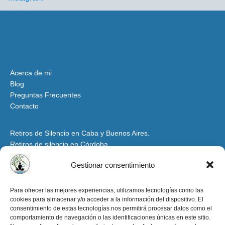
Acerca de mi
Blog
Preguntas Frecuentes
Contacto
Retiros de Silencio en Caba y Buenos Aires.
Retiros de silencio en Córdoba
Retiros de Silencio y Espiritualidad en Mendoza
Gestionar consentimiento
Retiros de Silencio en Santiago del Estero y Tucumán
Espacio para Grupos y Organizaciones
Para ofrecer las mejores experiencias, utilizamos tecnologías como las
cookies para almacenar y/o acceder a la información del dispositivo. El
Retiros de Silencio y Espiritualidad en la Patagonia
consentimiento de estas tecnologías nos permitirá procesar datos como el
Retiros de Silencio en Salta y Jujuy
comportamiento de navegación o las identificaciones únicas en este sitio.