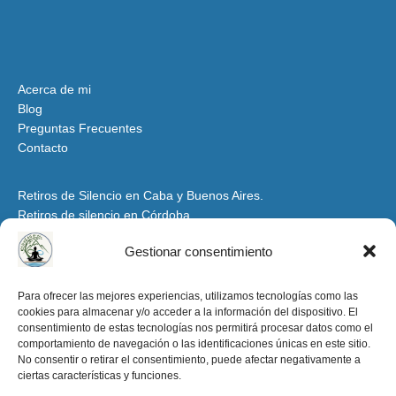
Acerca de mi
Blog
Preguntas Frecuentes
Contacto
Retiros de Silencio en Caba y Buenos Aires.
Retiros de silencio en Córdoba
Retiros de Silencio y Espiritualidad en Mendoza
Gestionar consentimiento
Retiros de Silencio en Santiago del Estero y Tucumán
Espacio para Grupos y Organizaciones
Para ofrecer las mejores experiencias, utilizamos tecnologías como las
cookies para almacenar y/o acceder a la información del dispositivo. El
Retiros de Silencio y Espiritualidad en la Patagonia
consentimiento de estas tecnologías nos permitirá procesar datos como el
Retiros de Silencio en Salta y Jujuy
comportamiento de navegación o las identificaciones únicas en este sitio.
Aviso Legal y condiciones de uso
No consentir o retirar el consentimiento, puede afectar negativamente a
ciertas características y funciones.
Política de Privacidad