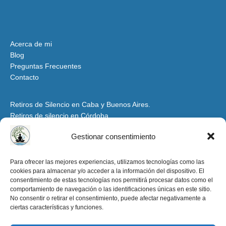
Acerca de mi
Blog
Preguntas Frecuentes
Contacto
Retiros de Silencio en Caba y Buenos Aires.
Retiros de silencio en Córdoba
Retiros de Silencio y Espiritualidad en Mendoza
Gestionar consentimiento
Retiros de Silencio en Santiago del Estero y Tucumán
Espacio para Grupos y Organizaciones
Para ofrecer las mejores experiencias, utilizamos tecnologías como las
cookies para almacenar y/o acceder a la información del dispositivo. El
Retiros de Silencio y Espiritualidad en la Patagonia
consentimiento de estas tecnologías nos permitirá procesar datos como el
Retiros de Silencio en Salta y Jujuy
comportamiento de navegación o las identificaciones únicas en este sitio.
Aviso Legal y condiciones de uso
No consentir o retirar el consentimiento, puede afectar negativamente a
ciertas características y funciones.
Política de Privacidad
Política de Cookies