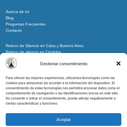
Acerca de mi
Blog
Preguntas Frecuentes
Contacto
Retiros de Silencio en Caba y Buenos Aires.
Retiros de silencio en Córdoba
Retiros de Silencio y Espiritualidad en Mendoza
Gestionar consentimiento
Retiros de Silencio en Santiago del Estero y Tucumán
Espacio para Grupos y Organizaciones
Para ofrecer las mejores experiencias, utilizamos tecnologías como las
cookies para almacenar y/o acceder a la información del dispositivo. El
Retiros de Silencio y Espiritualidad en la Patagonia
consentimiento de estas tecnologías nos permitirá procesar datos como el
Retiros de Silencio en Salta y Jujuy
comportamiento de navegación o las identificaciones únicas en este sitio.
Aviso Legal y condiciones de uso
No consentir o retirar el consentimiento, puede afectar negativamente a
ciertas características y funciones.
Política de Privacidad
Política de Cookies
Aceptar
retirosdesilencioenargentina.org -2025