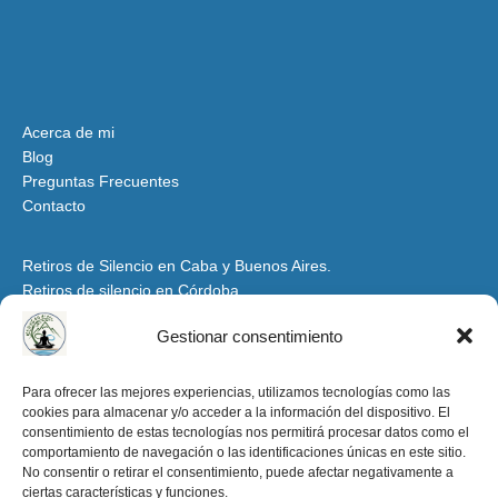
Acerca de mi
Blog
Preguntas Frecuentes
Contacto
Retiros de Silencio en Caba y Buenos Aires.
Retiros de silencio en Córdoba
Retiros de Silencio y Espiritualidad en Mendoza
Gestionar consentimiento
Retiros de Silencio en Santiago del Estero y Tucumán
Espacio para Grupos y Organizaciones
Para ofrecer las mejores experiencias, utilizamos tecnologías como las
cookies para almacenar y/o acceder a la información del dispositivo. El
Retiros de Silencio y Espiritualidad en la Patagonia
consentimiento de estas tecnologías nos permitirá procesar datos como el
Retiros de Silencio en Salta y Jujuy
comportamiento de navegación o las identificaciones únicas en este sitio.
Aviso Legal y condiciones de uso
No consentir o retirar el consentimiento, puede afectar negativamente a
ciertas características y funciones.
Política de Privacidad