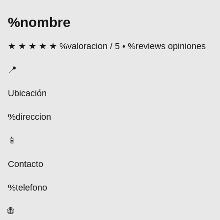
%nombre
★ ★ ★ ★ ★
%valoracion / 5 • %reviews opiniones
📍
Ubicación
%direccion
📱
Contacto
%telefono
🌐