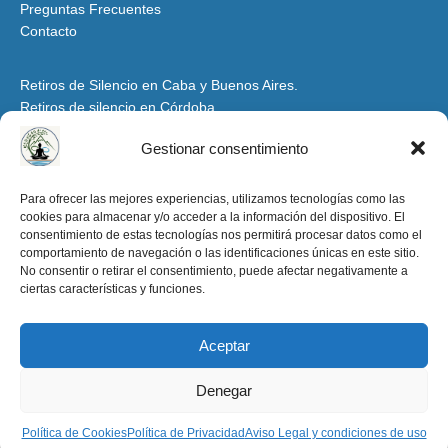
Preguntas Frecuentes
Contacto
Retiros de Silencio en Caba y Buenos Aires.
Retiros de silencio en Córdoba
Retiros de Silencio y Espiritualidad en Mendoza
Gestionar consentimiento
Retiros de Silencio en Santiago del Estero y Tucumán
Espacio para Grupos y Organizaciones
Para ofrecer las mejores experiencias, utilizamos tecnologías como las
cookies para almacenar y/o acceder a la información del dispositivo. El
Retiros de Silencio y Espiritualidad en la Patagonia
consentimiento de estas tecnologías nos permitirá procesar datos como el
Retiros de Silencio en Salta y Jujuy
comportamiento de navegación o las identificaciones únicas en este sitio.
Aviso Legal y condiciones de uso
No consentir o retirar el consentimiento, puede afectar negativamente a
ciertas características y funciones.
Política de Privacidad
Política de Cookies
Aceptar
retirosdesilencioenargentina.org -2025
Denegar
Política de Cookies
Política de Privacidad
Aviso Legal y condiciones de uso