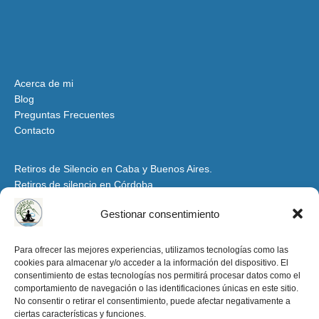
Acerca de mi
Blog
Preguntas Frecuentes
Contacto
Retiros de Silencio en Caba y Buenos Aires.
Retiros de silencio en Córdoba
Retiros de Silencio y Espiritualidad en Mendoza
Gestionar consentimiento
Retiros de Silencio en Santiago del Estero y Tucumán
Espacio para Grupos y Organizaciones
Para ofrecer las mejores experiencias, utilizamos tecnologías como las
cookies para almacenar y/o acceder a la información del dispositivo. El
Retiros de Silencio y Espiritualidad en la Patagonia
consentimiento de estas tecnologías nos permitirá procesar datos como el
Retiros de Silencio en Salta y Jujuy
comportamiento de navegación o las identificaciones únicas en este sitio.
Aviso Legal y condiciones de uso
No consentir o retirar el consentimiento, puede afectar negativamente a
ciertas características y funciones.
Política de Privacidad