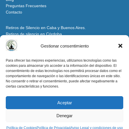
Preguntas Frecuentes
Contacto
Retiros de Silencio en Caba y Buenos Aires.
Retiros de silencio en Córdoba
Retiros de Silencio y Espiritualidad en Mendoza
Gestionar consentimiento
Retiros de Silencio en Santiago del Estero y Tucumán
Espacio para Grupos y Organizaciones
Para ofrecer las mejores experiencias, utilizamos tecnologías como las
cookies para almacenar y/o acceder a la información del dispositivo. El
Retiros de Silencio y Espiritualidad en la Patagonia
consentimiento de estas tecnologías nos permitirá procesar datos como el
Retiros de Silencio en Salta y Jujuy
comportamiento de navegación o las identificaciones únicas en este sitio.
Aviso Legal y condiciones de uso
No consentir o retirar el consentimiento, puede afectar negativamente a
ciertas características y funciones.
Política de Privacidad
Política de Cookies
Aceptar
retirosdesilencioenargentina.org -2025
Denegar
Política de Cookies
Política de Privacidad
Aviso Legal y condiciones de uso